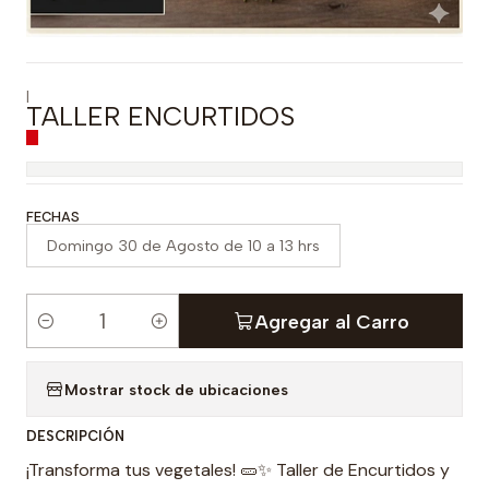
|
TALLER ENCURTIDOS
FECHAS
Domingo 30 de Agosto de 10 a 13 hrs
Agregar al Carro
C
a
Mostrar stock de ubicaciones
n
t
DESCRIPCIÓN
i
¡Transforma tus vegetales! 🥒✨ Taller de Encurtidos y
d