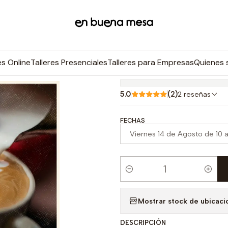
Inicio
Presencial
TALLER DE ARTE LATTE
|
TALLER DE A
es Online
Talleres Presenciales
Talleres para Empresas
Quienes
5.0
(2)
2 reseñas
FECHAS
Viernes 14 de Agosto de 10 a
C
a
Mostrar stock de ubicaci
n
t
DESCRIPCIÓN