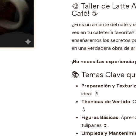
i
🎨 Taller de Latte A
d
Café! ☕
a
d
¿Eres un amante del café y s
ves en tu cafetería favorita?
enseñaremos los secretos pa
en una verdadera obra de art
¡No necesitas experiencia 
📚 Temas Clave qu
Preparación y Texturiz
ideal. 🥛
Técnicas de Vertido:
C
💧
Figuras Básicas:
Aprende
tulipanes 🌷.
Limpieza y Mantenimi